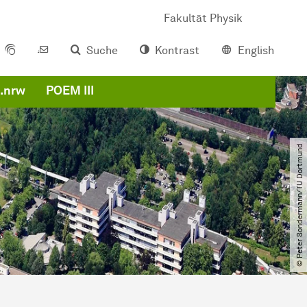
Fakultät Physik
Suche
Kontrast
English
.nrw
POEM III
© Peter Sondermann​/​TU Dortmund