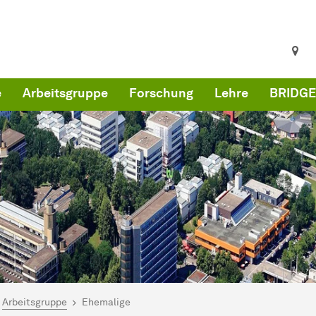
e
Arbeitsgruppe
Forschung
Lehre
BRIDGE
ind hier:
artseite
Arbeitsgruppe
Ehemalige