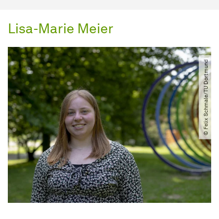
Lisa-Marie Meier
© Felix Schmale​/​TU Dortmund